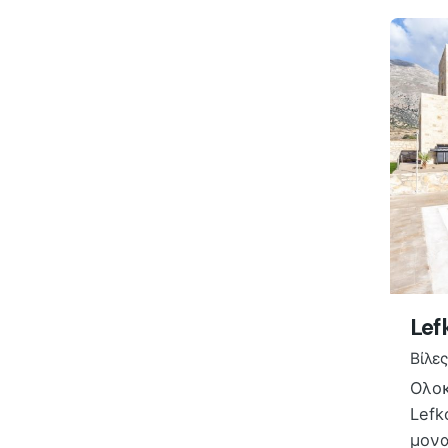
Lef
Βίλες
Ολοκ
Lefk
μονα