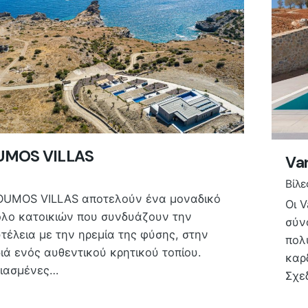
UMOS VILLAS
Var
Βίλε
OUMOS VILLAS αποτελούν ένα μοναδικό
Οι 
λο κατοικιών που συνδυάζουν την
σύν
τέλεια με την ηρεμία της φύσης, στην
πολ
ιά ενός αυθεντικού κρητικού τοπίου.
καρ
ιασμένες…
Σχε