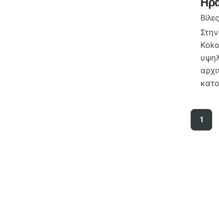
Ηρα
Βίλες
Στην
Koko
υψηλ
αρχι
κατο
1