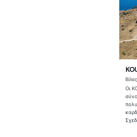
KO
Βίλες
Οι K
σύνο
πολυ
καρδ
Σχεδ