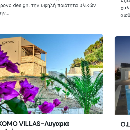
Σχε
ρονο design, την υψηλή ποιότητα υλικών
χαλ
την…
αισ
KOMO VILLAS-Λυγαριά
O.