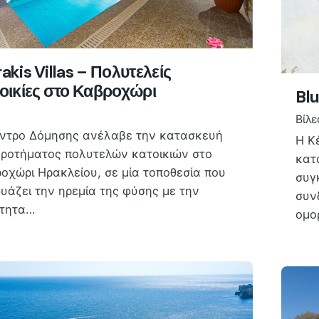
akis Villas – Πολυτελείς
οικίες στο Καβροχώρι
Blu
Βίλε
ντρο Δόμησης ανέλαβε την κατασκευή
Η Κ
ροτήματος πολυτελών κατοικιών στο
κατ
οχώρι Ηρακλείου, σε μία τοποθεσία που
συγ
υάζει την ηρεμία της φύσης με την
συν
ύτητα…
ομο