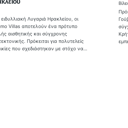
κλείου
Βίλε
Πρόκ
 ειδυλλιακή Λυγαριά Ηρακλείου, οι
Γού
mo Villas αποτελούν ένα πρότυπο
σύγ
ής αισθητικής και σύγχρονης
Κρή
τεκτονικής. Πρόκειται για πολυτελείς
εμπ
ικίες που σχεδιάστηκαν με στόχο να…