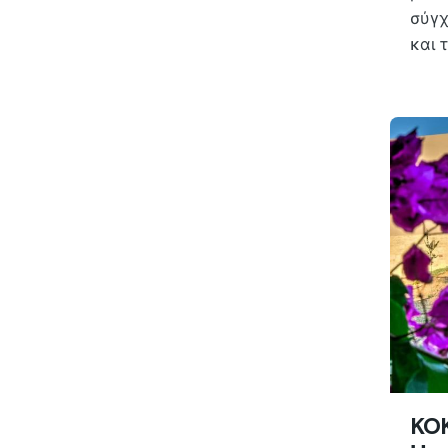
σύγχ
και 
KO