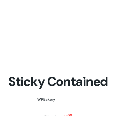
Sticky Contained
WPBakery
Elementor
00