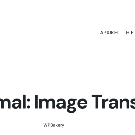
ΑΡΧΙΚΗ
Η Ε
mal: Image Trans
WPBakery
Elementor