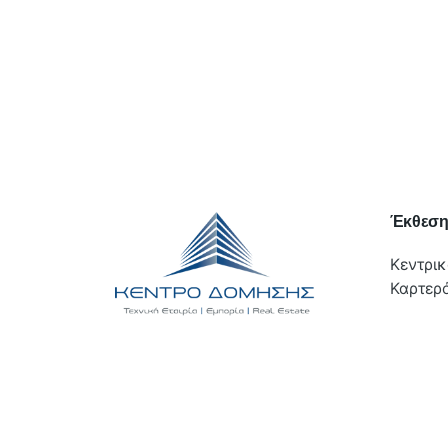
Έκθεσ
Κεντρικ
Καρτερό