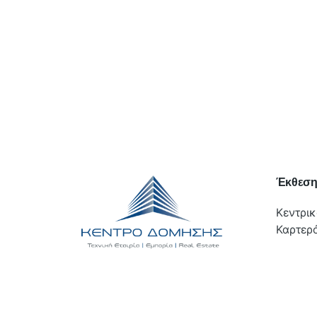
Έκθεσ
Κεντρικ
Καρτερό