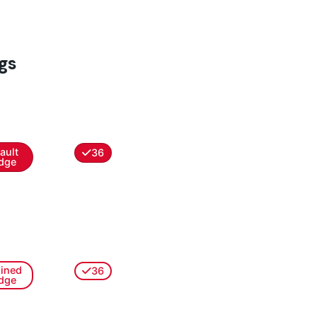
gs
ault
36
dge
lined
36
dge