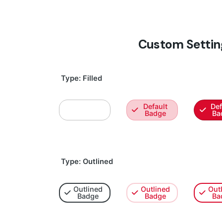
Custom Settin
Type: Filled
Default
Default
Def
Badge
Badge
Ba
Type: Outlined
Outlined
Outlined
Out
Badge
Badge
Ba