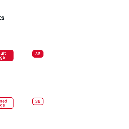
ts
ult
36
ge
ined
36
ge