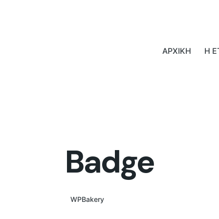
ΑΡΧΙΚΗ
Η Ε
Badge
WPBakery
Elementor