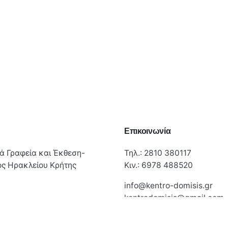
η
Επικοινωνία
ά Γραφεία και Έκθεση-
Τηλ.:
2810 380117
ς Ηρακλείου Κρήτης
Κιν.:
6978 488520
info@kentro-domisis.gr
kentrodomisis@gmail.com